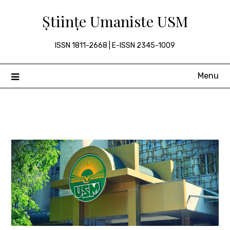
Skip
Științe Umaniste USM
to
content
ISSN 1811-2668 | E-ISSN 2345-1009
Menu