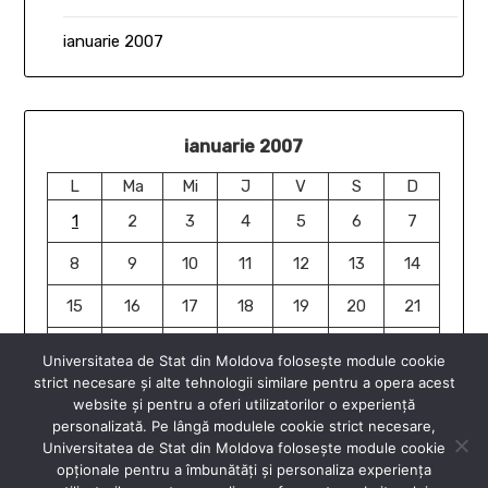
ianuarie 2007
ianuarie 2007
L
Ma
Mi
J
V
S
D
1
2
3
4
5
6
7
8
9
10
11
12
13
14
15
16
17
18
19
20
21
22
23
24
25
26
27
28
Universitatea de Stat din Moldova folosește module cookie
strict necesare și alte tehnologii similare pentru a opera acest
29
30
31
website și pentru a oferi utilizatorilor o experiență
ian. »
personalizată. Pe lângă modulele cookie strict necesare,
Universitatea de Stat din Moldova folosește module cookie
opționale pentru a îmbunătăți și personaliza experiența