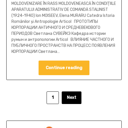
MOLDOVENIZARE ÎN RASS MOLDOVENEASCĂ ÎN CONDIŢIILE
APARATULUI ADMINISTRATIV DE COMANDĂ STALINIST
(1924-1940) Ion MOISEEV, Elena MURARU Catedra Istoria
Românilor şi Antropologie Articol ПРОТОТИПЫ
КОРПОРАЦИИ АНТИЧНОГО И СРЕДНЕВЕКОВОГО
ПЕРИОДОВ Cветлана СУВЕЙКЭ Кафедра истории
румын и антропологии Articol ВЛИЯНИЕ ЧАСТНОГО И
ПУБЛИЧНОГО ПРОСТРАНСТВ НА ПРОЦЕСС ПОЯВЛЕНИЯ
КОРПОРАЦИИ Cветлана…
Continue reading
1
Next