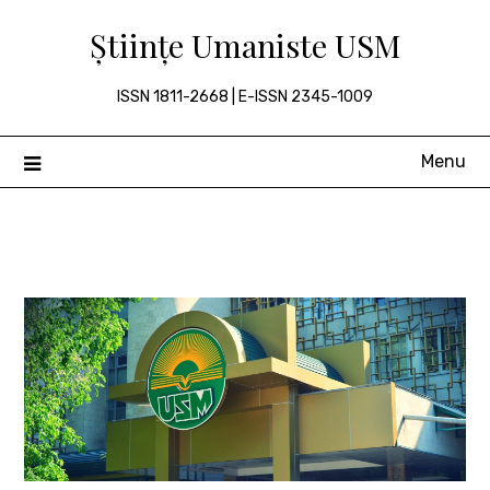
Skip
Științe Umaniste USM
to
content
ISSN 1811-2668 | E-ISSN 2345-1009
Menu