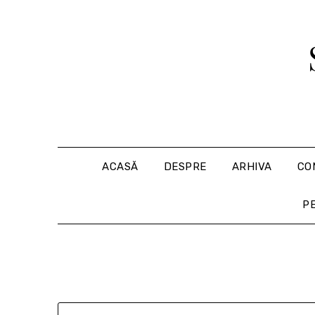
Skip
to
content
ACASĂ
DESPRE
ARHIVA
CO
P