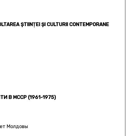
LTAREA ŞTIINŢEI ŞI CULTURII CONTEMPORANE
i
 В МССР (1961-1975)
ет Молдовы