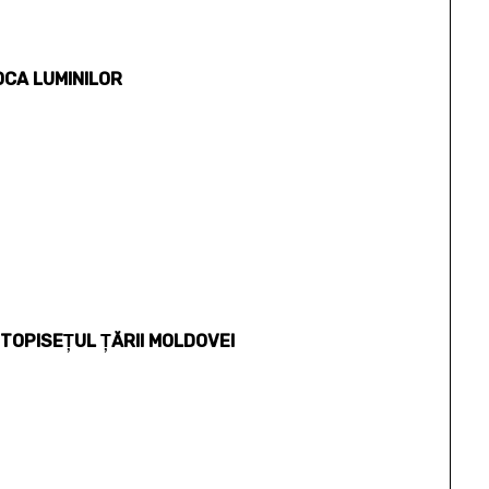
POCA LUMINILOR
TOPISEŢUL ŢĂRII MOLDOVEI