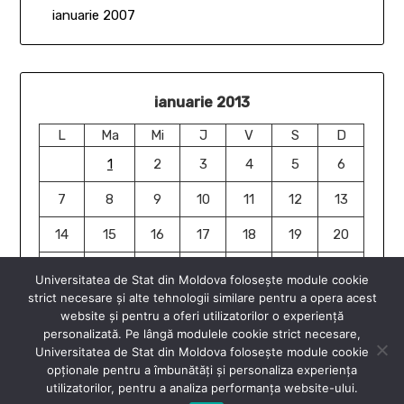
ianuarie 2007
ianuarie 2013
L
Ma
Mi
J
V
S
D
1
2
3
4
5
6
7
8
9
10
11
12
13
14
15
16
17
18
19
20
21
22
23
24
25
26
27
Universitatea de Stat din Moldova folosește module cookie
strict necesare și alte tehnologii similare pentru a opera acest
28
29
30
31
website și pentru a oferi utilizatorilor o experiență
« ian.
ian. »
personalizată. Pe lângă modulele cookie strict necesare,
Universitatea de Stat din Moldova folosește module cookie
opționale pentru a îmbunătăți și personaliza experiența
utilizatorilor, pentru a analiza performanța website-ului.