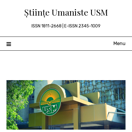
Skip
Științe Umaniste USM
to
content
ISSN 1811-2668 | E-ISSN 2345-1009
Menu