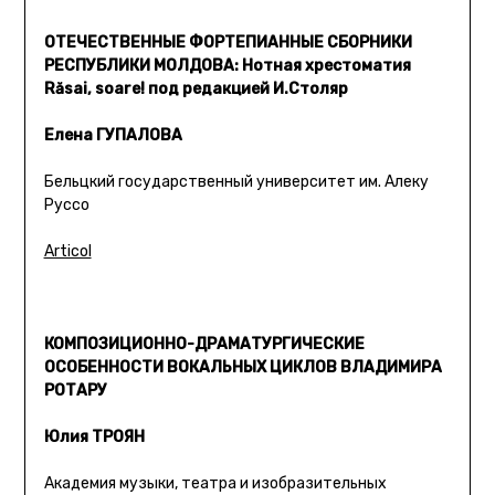
ОТЕЧЕСТВЕННЫЕ ФОРТЕПИАННЫЕ СБОРНИКИ
РЕСПУБЛИКИ МОЛДОВА: Нотная хрестоматия
Răsai, soare! под редакцией И.Столяр
Елена ГУПАЛОВА
Бельцкий государственный университет им. Алеку
Руссо
Articol
КОМПОЗИЦИОННО-ДРАМАТУРГИЧЕСКИЕ
ОСОБЕННОСТИ ВОКАЛЬНЫХ ЦИКЛОВ ВЛАДИМИРА
РОТАРУ
Юлия ТРОЯН
Академия музыки, театра и изобразительных