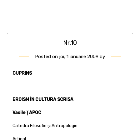
Nr.10
Posted on
joi, 1 ianuarie 2009
by
CUPRINS
EROISM ÎN CULTURA SCRISĂ
Vasile ŢAPOC
Catedra Filosofie şi Antropologie
Articol