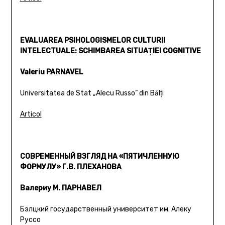
EVALUAREA PSIHOLOGISMELOR CULTURII
INTELECTUALE: SCHIMBAREA SITUAŢIEI COGNITIVE
Valeriu PARNAVEL
Universitatea de Stat „Alecu Russo” din Bălţi
Articol
СОВРЕМЕННЫЙ ВЗГЛЯД НА «ПЯТИЧЛЕННУЮ
ФОРМУЛУ» Г.В. ПЛЕХАНОВА
Валериу М. ПАРНАВЕЛ
Бэлцкий государственный университет им. Алеку
Руссо