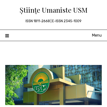
Skip
Științe Umaniste USM
to
content
ISSN 1811-2668 | E-ISSN 2345-1009
Menu