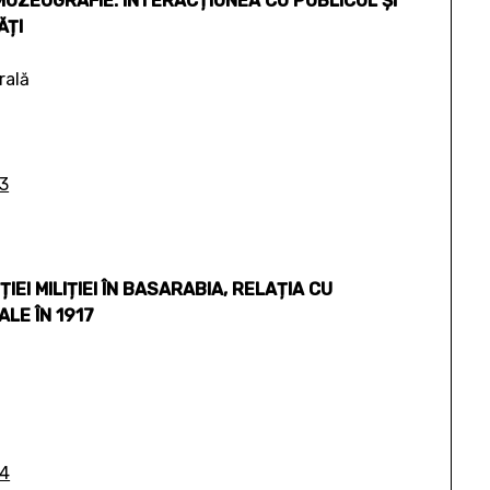
MUZEOGRAFIE: INTERACȚIUNEA CU PUBLICUL ȘI
ĂȚI
rală
3
EI MILIȚIEI ÎN BASARABIA, RELAȚIA CU
LE ÎN 1917
04