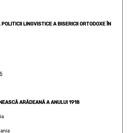
OLITICII LINGVISTICE A BISERICII ORTODOXE ÎN
5
NEASCĂ ARĂDEANĂ A ANULUI 1918
ia
mania