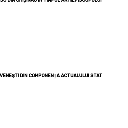
C DIN CHIŞINĂU ÎN TIMPUL ARHIEPISCOPULUI
OVENEŞTI DIN COMPONENŢA ACTUALULUI STAT