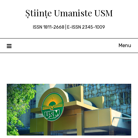
Skip
Științe Umaniste USM
to
content
ISSN 1811-2668 | E-ISSN 2345-1009
Menu