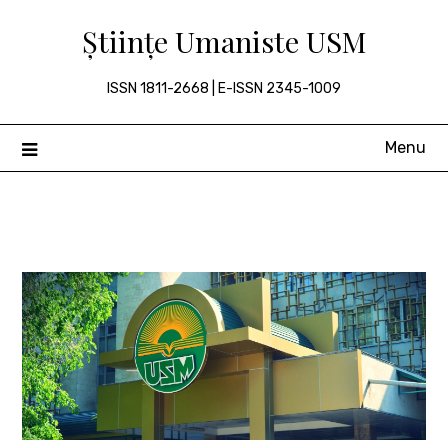
Skip
Științe Umaniste USM
to
content
ISSN 1811-2668 | E-ISSN 2345-1009
Menu