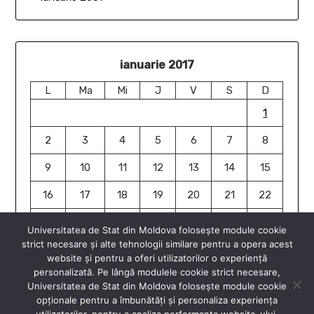
ianuarie 2017
L
Ma
Mi
J
V
S
D
1
2
3
4
5
6
7
8
9
10
11
12
13
14
15
16
17
18
19
20
21
22
23
24
25
26
27
28
29
Universitatea de Stat din Moldova folosește module cookie
strict necesare și alte tehnologii similare pentru a opera acest
30
31
website și pentru a oferi utilizatorilor o experiență
« ian.
ian. »
personalizată. Pe lângă modulele cookie strict necesare,
Universitatea de Stat din Moldova folosește module cookie
opționale pentru a îmbunătăți și personaliza experiența