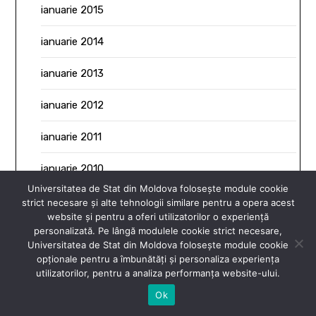
ianuarie 2015
ianuarie 2014
ianuarie 2013
ianuarie 2012
ianuarie 2011
ianuarie 2010
Universitatea de Stat din Moldova folosește module cookie
ianuarie 2009
strict necesare și alte tehnologii similare pentru a opera acest
website și pentru a oferi utilizatorilor o experiență
personalizată. Pe lângă modulele cookie strict necesare,
ianuarie 2008
Universitatea de Stat din Moldova folosește module cookie
opționale pentru a îmbunătăți și personaliza experiența
ianuarie 2007
utilizatorilor, pentru a analiza performanța website-ului.
Ok