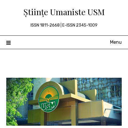
Skip
Științe Umaniste USM
to
content
ISSN 1811-2668 | E-ISSN 2345-1009
Menu