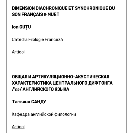
DIMENSION DIACHRONIQUE ET SYNCHRONIQUE DU
SON FRANÇAIS Ə MUET
Ion GUŢU
Catedra Filologie Franceză
Articol
ОБЩАЯ И АРТИКУЛЯЦИОННО-АКУСТИЧЕСКАЯ
ХАРАКТЕРИСТИКА ЦЕНТРАЛЬНОГО ДИФТОНГА
/’εə/ АНГЛИЙСКОГО ЯЗЫКА
Татьяна САНДУ
Кафедра английской филологии
Articol