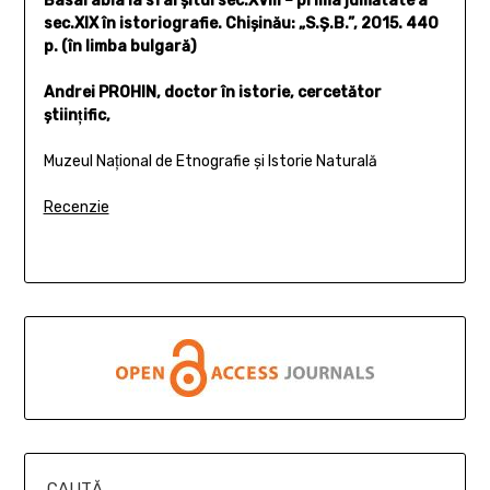
Basarabia la sfârşitul sec.XVIII – prima jumătate a
sec.XIX în istoriografie. Chişinău: „S.Ş.B.”, 2015. 440
p. (în limba bulgară)
Andrei PROHIN, doctor în istorie, cercetător
ştiinţific,
Muzeul Naţional de Etnografie şi Istorie Naturală
Recenzie
CAUTĂ