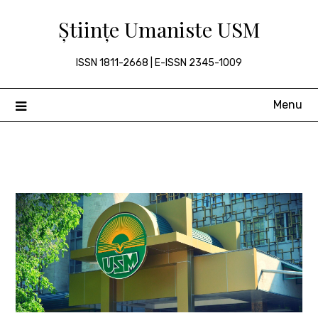
Skip
Științe Umaniste USM
to
content
ISSN 1811-2668 | E-ISSN 2345-1009
Menu