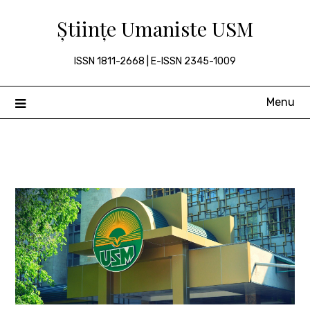
Skip
Științe Umaniste USM
to
content
ISSN 1811-2668 | E-ISSN 2345-1009
Menu