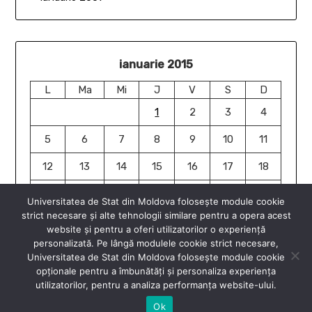
ianuarie 2015
L
Ma
Mi
J
V
S
D
1
2
3
4
5
6
7
8
9
10
11
12
13
14
15
16
17
18
19
20
21
22
23
24
25
Universitatea de Stat din Moldova folosește module cookie
strict necesare și alte tehnologii similare pentru a opera acest
26
27
28
29
30
31
website și pentru a oferi utilizatorilor o experiență
« ian.
ian. »
personalizată. Pe lângă modulele cookie strict necesare,
Universitatea de Stat din Moldova folosește module cookie
opționale pentru a îmbunătăți și personaliza experiența
utilizatorilor, pentru a analiza performanța website-ului.
Ok
© 2026 Științe Umaniste USM