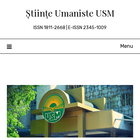
Skip
Științe Umaniste USM
to
content
ISSN 1811-2668 | E-ISSN 2345-1009
Menu