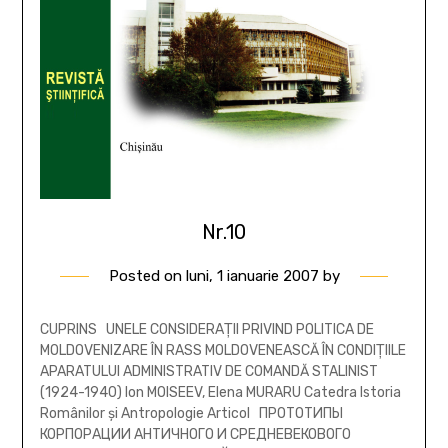
Nr.10
Posted on
luni, 1 ianuarie 2007
by
CUPRINS UNELE CONSIDERAŢII PRIVIND POLITICA DE
MOLDOVENIZARE ÎN RASS MOLDOVENEASCĂ ÎN CONDIŢIILE
APARATULUI ADMINISTRATIV DE COMANDĂ STALINIST
(1924-1940) Ion MOISEEV, Elena MURARU Catedra Istoria
Românilor şi Antropologie Articol ПРОТОТИПЫ
КОРПОРАЦИИ АНТИЧНОГО И СРЕДНЕВЕКОВОГО