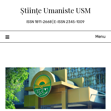
Skip
Științe Umaniste USM
to
content
ISSN 1811-2668 | E-ISSN 2345-1009
Menu