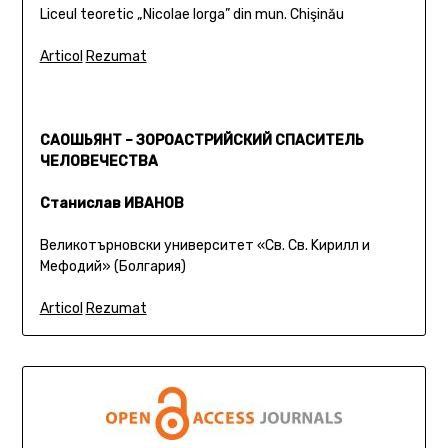
Liceul teoretic „Nicolae Iorga” din mun. Chişinău
Articol
Rezumat
САОШЬЯНТ – ЗОРОАСТРИЙСКИЙ СПАСИТЕЛЬ
ЧЕЛОВЕЧЕСТВА
Станислав ИВАНОВ
Великотърновски университет «Cв. Cв. Kирилл и
Мефодий» (Болгария)
Articol
Rezumat