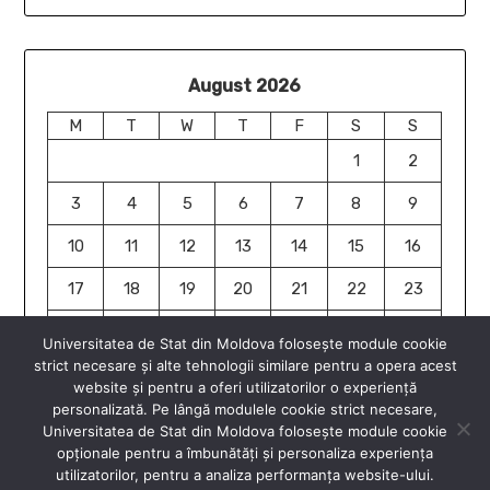
August 2026
M
T
W
T
F
S
S
1
2
3
4
5
6
7
8
9
10
11
12
13
14
15
16
17
18
19
20
21
22
23
24
25
26
27
28
29
30
Universitatea de Stat din Moldova folosește module cookie
strict necesare și alte tehnologii similare pentru a opera acest
31
website și pentru a oferi utilizatorilor o experiență
« Jun
personalizată. Pe lângă modulele cookie strict necesare,
Universitatea de Stat din Moldova folosește module cookie
opționale pentru a îmbunătăți și personaliza experiența
utilizatorilor, pentru a analiza performanța website-ului.