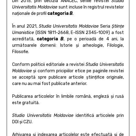
Din 2015, prin decizia ANACEC, seriile revistei
Studia
Universitatis Moldaviae
sunt incluse în registrul revistelor
naționale de profil
categoria
B
.
În anul 2021,
Studia Universitatis Moldaviae
Seria
Științe
Umanistice
(ISSN 1811-2668, E-ISSN 2345-1009) a fost
acreditată,
categoria
B
, pe o perioadă de 4 ani, la
următoarele domenii: Istorie și arheologie, Filologie,
Filosofie.
Conform politicii editoriale a revistei
Studia Universitatis
Moldaviae
și conform pricipiilor etice pe paginile revistei
se acceptă spre publicare articole științifice originale,
care nu au mai fost publicate anterior.
Publicarea articolelor în limbile română, engleză și rusă
este gratuită.
Studia Universitatis Moldaviae
identifică articolele prin
DOI și CZU.
Arhivarea și indexarea articolelor este efectuată și de