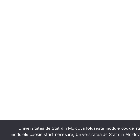
Universitatea de Stat din Moldova folosește module cookie stric
modulele cookie strict necesare, Universitatea de Stat din Moldova