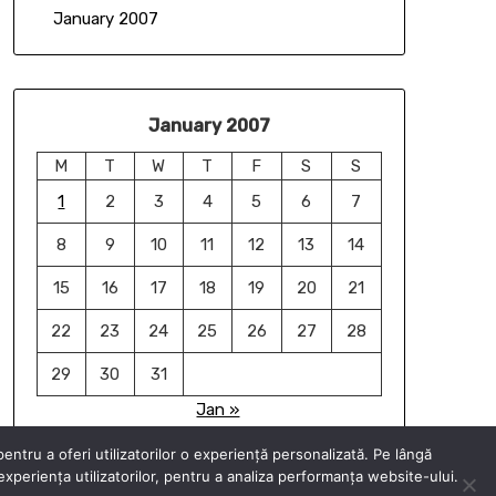
January 2007
January 2007
M
T
W
T
F
S
S
1
2
3
4
5
6
7
8
9
10
11
12
13
14
15
16
17
18
19
20
21
22
23
24
25
26
27
28
29
30
31
Jan »
ntru a oferi utilizatorilor o experiență personalizată. Pe lângă
periența utilizatorilor, pentru a analiza performanța website-ului.