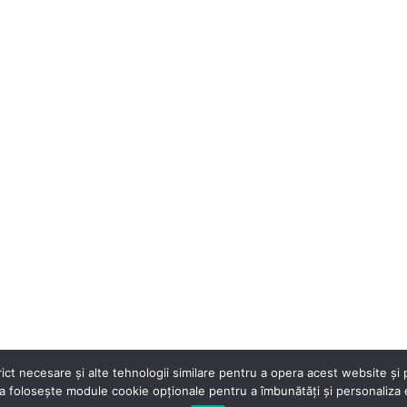
t necesare și alte tehnologii similare pentru a opera acest website și pe
 folosește module cookie opționale pentru a îmbunătăți și personaliza ex